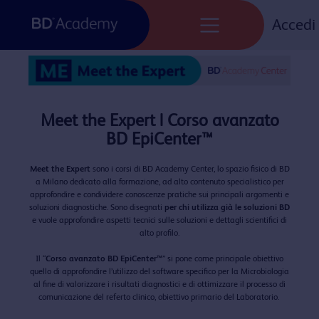
Skip
to
Accedi
content
Meet the Expert | Corso avanzato
BD EpiCenter™
Meet the Expert
sono i corsi di BD Academy Center, lo spazio fisico di BD
a Milano dedicato alla formazione, ad alto contenuto specialistico per
approfondire e condividere conoscenze pratiche sui principali argomenti e
soluzioni diagnostiche. Sono disegnati
per chi utilizza già le soluzioni BD
e vuole approfondire aspetti tecnici sulle soluzioni e dettagli scientifici di
alto profilo.
Il “
Corso avanzato BD EpiCenter™
” si pone come principale obiettivo
quello di approfondire l’utilizzo del software specifico per la Microbiologia
al fine di valorizzare i risultati diagnostici e di ottimizzare il processo di
comunicazione del referto clinico, obiettivo primario del Laboratorio. ​