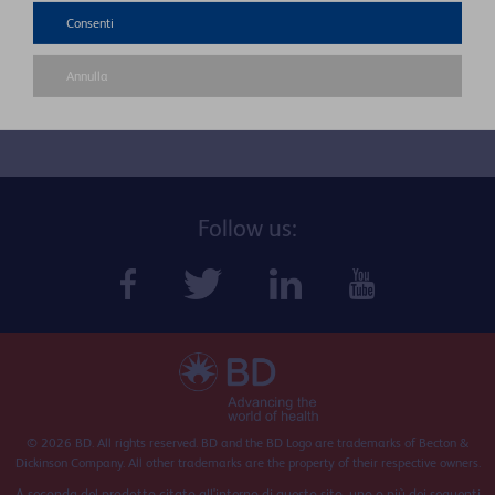
Consenti
SCARICA IL CALENDARIO E SCOPRI TUTTI I PROSSIMI EVENTI
TORNA AGLI EVENTI
Annulla
CONTATTACI
Follow us:
© 2026 BD. All rights reserved. BD and the BD Logo are trademarks of Becton &
Dickinson Company. All other trademarks are the property of their respective owners.
A seconda del prodotto citato all'interno di questo sito, uno o più dei seguenti