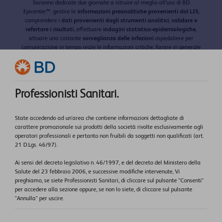
Saranno dedicate due giornate a istruire al meglio all’uso di BD
Epicenter
™
: gestire le
informazioni preanalitiche provenienti dal LIS
,
comprendere i
dati provenienti dagli strumenti analitici
,
validare e
refertare i risultati
, effettuare
indagini statistico-epidemiologiche
,
attuare una costante
sorveglianza delle infezioni
ospedaliere per
comunicazione in tempo reale le informazioni critiche, fornire in generale
un contributo importante nei Programmi di
Antimicrobial Stewardship
Aziendali
.​
Dettagli evento
Professionisti Sanitari.
Inizio corso e registrazione: 18/02/2025 – ore 10:00
Conclusione corso: 19/02/2025 – ore 16:00
State accedendo ad un'area che contiene informazioni dettagliate di
carattere promozionale sui prodotti della società rivolte esclusivamente agli
Luogo: BD Academy Center – Via Enrico Cialdini 16, 20161, Milano (MI)
operatori professionali e pertanto non fruibili da soggetti non qualificati (art.
21 D.Lgs. 46/97).
Ai sensi del decreto legislativo n. 46/1997, e del decreto del Ministero della
Salute del 23 febbraio 2006, e successive modifiche intervenute, Vi
preghiamo, se siete Professionisti Sanitari, di cliccare sul pulsante "Consenti"
per accedere alla sezione oppure, se non lo siete, di cliccare sul pulsante
"Annulla" per uscire.