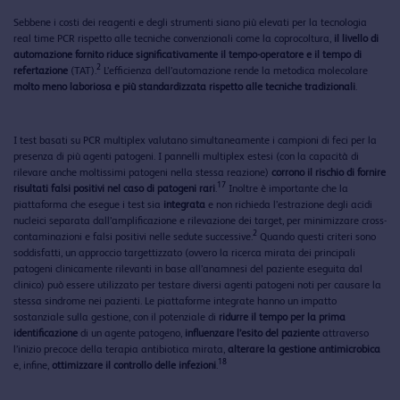
Sebbene i costi dei reagenti e degli strumenti siano più elevati per la tecnologia
real time PCR rispetto alle tecniche convenzionali come la coprocoltura,
il livello di
automazione fornito riduce significativamente il tempo-operatore e il tempo di
2
refertazione
(TAT).
L’efficienza dell’automazione rende la metodica molecolare
molto meno laboriosa e più standardizzata rispetto alle tecniche tradizionali
.
I test basati su PCR multiplex valutano simultaneamente i campioni di feci per la
presenza di più agenti patogeni. I pannelli multiplex estesi (con la capacità di
rilevare anche moltissimi patogeni nella stessa reazione)
corrono il rischio di fornire
17
risultati falsi positivi nel caso di patogeni rari
.
Inoltre è importante che la
piattaforma che esegue i test sia
integrata
e non richieda l’estrazione degli acidi
nucleici separata dall’amplificazione e rilevazione dei target, per minimizzare cross-
2
contaminazioni e falsi positivi nelle sedute successive.
Quando questi criteri sono
soddisfatti, un approccio targettizzato (ovvero la ricerca mirata dei principali
patogeni clinicamente rilevanti in base all’anamnesi del paziente eseguita dal
clinico) può essere utilizzato per testare diversi agenti patogeni noti per causare la
stessa sindrome nei pazienti. Le piattaforme integrate hanno un impatto
sostanziale sulla gestione, con il potenziale di
ridurre il tempo per la prima
identificazione
di un agente patogeno,
influenzare l’esito del paziente
attraverso
l’inizio precoce della terapia antibiotica mirata,
alterare la gestione antimicrobica
18
e, infine,
ottimizzare il controllo delle infezioni
.