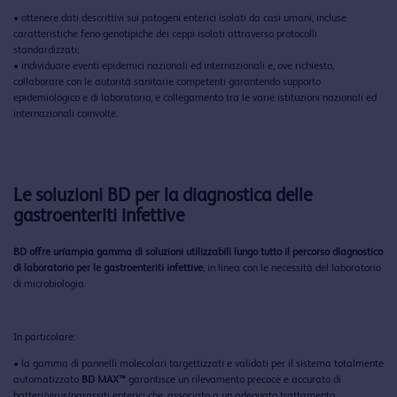
• ottenere dati descrittivi sui patogeni enterici isolati da casi umani, incluse
caratteristiche feno-genotipiche dei ceppi isolati attraverso protocolli
standardizzati;
• individuare eventi epidemici nazionali ed internazionali e, ove richiesto,
collaborare con le autorità sanitarie competenti garantendo supporto
epidemiologico e di laboratorio, e collegamento tra le varie istituzioni nazionali ed
internazionali coinvolte.
Le soluzioni BD per la diagnostica delle
gastroenteriti infettive
BD offre un’ampia gamma di soluzioni utilizzabili lungo tutto il percorso diagnostico
di laboratorio per le gastroenteriti infettive
, in linea con le necessità del laboratorio
di microbiologia.
In particolare:
• la gamma di pannelli molecolari targettizzati e validati per il sistema totalmente
automatizzato
BD MAX™
garantisce un rilevamento precoce e accurato di
batteri/virus/parassiti enterici che, associato a un adeguato trattamento