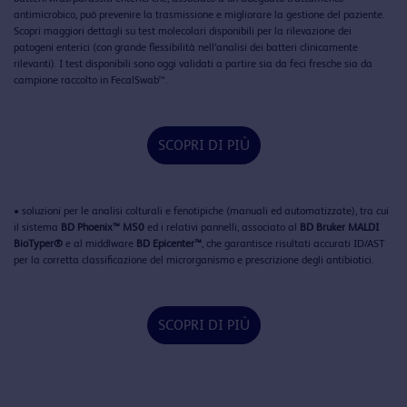
antimicrobico, può prevenire la trasmissione e migliorare la gestione del paziente.
Scopri maggiori dettagli su test molecolari disponibili per la rilevazione dei
patogeni enterici (con grande flessibilità nell’analisi dei batteri clinicamente
rilevanti). I test disponibili sono oggi validati a partire sia da feci fresche sia da
campione raccolto in FecalSwab™.
SCOPRI DI PIÙ
• soluzioni per le analisi colturali e fenotipiche (manuali ed automatizzate), tra cui
il sistema
BD Phoenix™ M50
ed i relativi pannelli, associato al
BD Bruker MALDI
BioTyper®
e al middlware
BD Epicenter™
, che garantisce risultati accurati ID/AST
per la corretta classificazione del microrganismo e prescrizione degli antibiotici.
SCOPRI DI PIÙ