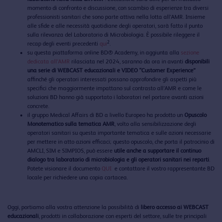
momento di confronto e discussione, con scambio di esperienze tra diversi
professionisti sanitari che sono parte attiva nella lotta all’AMR. Insieme
alle sfide e alle necessità quotidiane degli operatori, sarà fatto il punto
sulla rilevanza del Laboratorio di Microbiologia. È possibile rileggere il
2
recap degli eventi precedenti
qui
.
su questa piattaforma online BD® Academy, in aggiunta alla
sezione
dedicata all’AMR
rilasciata nel 2024, saranno da ora in avanti
disponibili
una serie di WEBCAST educazionali e VIDEO “Customer Experience”
affinché gli operatori interessati possano approfondire gli aspetti più
specifici che maggiormente impattano sul contrasto all’AMR e come le
soluzioni BD hanno già supportato i laboratori nel portare avanti azioni
concrete.
il gruppo Medical Affairs di BD a livello Europeo ha prodotto un
Opuscolo
Monotematico sulla tematica AMR
, volto alla sensibilizzazione degli
operatori sanitari su questa importante tematica e sulle azioni necessarie
per mettere in atto azioni efficaci; questo opuscolo, che porta il patrocinio di
AMCLI, SIM e SIMPIOS, può essere
utile anche a supportare il continuo
dialogo tra laboratorio di microbiologia e gli operatori sanitari nei reparti
.
Potete visionare il documento
QUI
e contattare il vostro rappresentante BD
locale per richiedere una copia cartacea.
Oggi, portiamo alla vostra attenzione la possibilità di
libero accesso ai WEBCAST
educazionali
, prodotti in collaborazione con esperti del settore, sulle tre principali