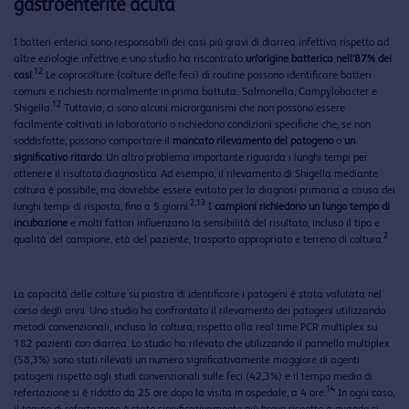
gastroenterite acuta
I batteri enterici sono responsabili dei casi più gravi di diarrea infettiva rispetto ad
altre eziologie infettive e uno studio ha riscontrato
un’origine batterica nell’87% dei
12
casi
.
Le coprocolture (colture delle feci) di routine possono identificare batteri
comuni e richiesti normalmente in prima battuta: Salmonella, Campylobacter e
12
Shigella.
Tuttavia, ci sono alcuni microrganismi che non possono essere
facilmente coltivati in laboratorio o richiedono condizioni specifiche che, se non
soddisfatte, possono comportare il
mancato rilevamento del patogeno
o
un
significativo ritardo
. Un altro problema importante riguarda i lunghi tempi per
ottenere il risultato diagnostico. Ad esempio, il rilevamento di Shigella mediante
coltura è possibile, ma dovrebbe essere evitato per la diagnosi primaria a causa dei
2,13
lunghi tempi di risposta, fino a 5 giorni.
I
campioni richiedono un lungo tempo di
incubazione
e molti fattori influenzano la sensibilità del risultato, incluso il tipo e
2
qualità del campione, età del paziente, trasporto appropriato e terreno di coltura.
La capacità delle colture su piastra di identificare i patogeni è stata valutata nel
corso degli anni. Uno studio ha confrontato il rilevamento dei patogeni utilizzando
metodi convenzionali, inclusa la coltura, rispetto alla real time PCR multiplex su
182 pazienti con diarrea. Lo studio ha rilevato che utilizzando il pannello multiplex
(58,3%) sono stati rilevati un numero significativamente maggiore di agenti
patogeni rispetto agli studi convenzionali sulle feci (42,3%) e il tempo medio di
14
refertazione si è ridotto da 25 ore dopo la visita in ospedale, a 4 ore.
In ogni caso,
il tempo di refertazione è stato significativamente più breve rispetto a quando si