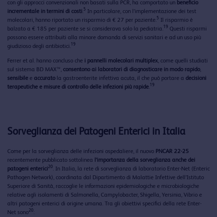
con gli approcci convenzionali non basati sulla PCR, ha comportato un
beneficio
5
incrementale in termini di costi
.
In particolare, con l’implementazione dei test
5
molecolari, hanno riportato un risparmio di € 27 per paziente.
Il risparmio è
19
balzato a € 185 per paziente se si considerava solo la pediatria.
Questi risparmi
possono essere attribuiti alla minore domanda di servizi sanitari e ad un uso più
19
giudizioso degli antibiotici.
Ferrer et al. hanno concluso che
i pannelli molecolari multiplex
, come quelli studiati
sul sistema BD MAX™,
consentono ai laboratori di diagnosticare in modo rapido
,
sensibile
e
accurato
la gastroenterite infettiva acuta, il che può portare a
decisioni
19
terapeutiche e misure di controllo delle infezioni più rapide
.
Sorveglianza dei Patogeni Enterici in Italia
Come per la sorveglianza delle infezioni ospedaliere, il nuovo
PNCAR 22-25
recentemente pubblicato sottolinea
l’importanza della sorveglianza anche dei
20
patogeni enterici
. In Italia, la rete di sorveglianza di laboratorio Enter-Net (Enteric
Pathogen Network), coordinata dal Dipartimento di Malattie Infettive dell’Istituto
Superiore di Sanità, raccoglie le informazioni epidemiologiche e microbiologiche
relative agli isolamenti di Salmonella, Campylobacter, Shigella, Yersinia, Vibrio e
altri patogeni enterici di origine umana. Tra gli obiettivi specifici della rete Enter-
20
Net sono
: