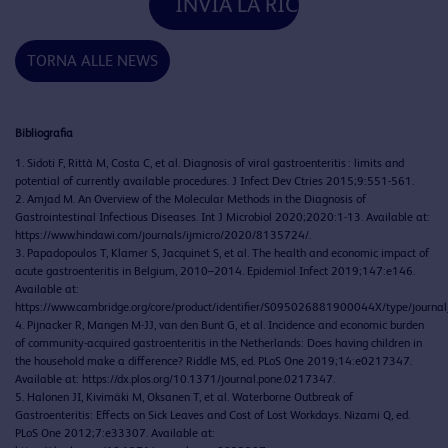
INVIA LA RICHIESTA
TORNA ALLE NEWS
Bibliografia
1. Sidoti F, Rittà M, Costa C, et al. Diagnosis of viral gastroenteritis : limits and
potential of currently available procedures. J Infect Dev Ctries 2015;9:551-561.
2. Amjad M. An Overview of the Molecular Methods in the Diagnosis of
Gastrointestinal Infectious Diseases. Int J Microbiol 2020;2020:1-13. Available at:
https://www.hindawi.com/journals/ijmicro/2020/8135724/.
3. Papadopoulos T, Klamer S, Jacquinet S, et al. The health and economic impact of
acute gastroenteritis in Belgium, 2010–2014. Epidemiol Infect 2019;147:e146.
Available at:
https://www.cambridge.org/core/product/identifier/S095026881900044X/type/journal_
4. Pijnacker R, Mangen M-JJ, van den Bunt G, et al. Incidence and economic burden
of community-acquired gastroenteritis in the Netherlands: Does having children in
the household make a difference? Riddle MS, ed. PLoS One 2019;14:e0217347.
Available at: https://dx.plos.org/10.1371/journal.pone.0217347.
5. Halonen JI, Kivimäki M, Oksanen T, et al. Waterborne Outbreak of
Gastroenteritis: Effects on Sick Leaves and Cost of Lost Workdays. Nizami Q, ed.
PLoS One 2012;7:e33307. Available at: