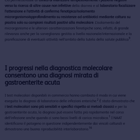
verso la ricerca di altre cause non infettive
della diarrea e al
laboratorio focalizzare
l’attenzione e l’attività di conferma fenotipica/isolamento
microrganismo/approfondimento su resistenze ad antibiotici mediante coltura su
piastra solo su campioni risultati positivi alla molecolare
. L’isolamento del
microrganismo e le ulteriori caratterizzazioni fenotipiche sono, infatti, di grande
rilevanza anche per la sorveglianza gestita a livello nazionale/internazionale e la
9
pianificazione di eventuali attività nell’ambito della tutela della salute pubblica
.
I progressi nella diagnostica molecolare
consentono una diagnosi mirata di
gastroenterite acuta
I test molecolari disponibili in commercio hanno cambiato il modo in cui viene
2
eseguita la diagnosi di laboratorio delle infezioni enteriche.
È stato dimostrato che
i test molecolari sono più sensibili e specifici rispetto ai metodi classici
e per la
gastroenterite acuta, la diagnosi può essere fatta più rapidamente nel corso
1
dell’infezione anche quando ci sono bassi livelli di carica microbica.
I NAAT
identificano il patogeno in questione indipendentemente dai vincoli colturali e
16
dimostrano una buona riproducibilità interlaboratorio.