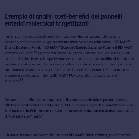
Esempio di analisi costi-benefici dei pannelli
enterici molecolari targettizzati
Ferrer et al. hanno condotto un’analisi costi-benefici sulla spesa del sistema
sanitario per la diagnosi di gastroenterite infettiva acuta utilizzando il
BD MAX™
Enteric Bacterial Panel
, il
BD MAX™ Extended Enteric Bacterial Panel
e il
BD MAX™
19
Enteric Viral Panel
.
I ricercatori hanno utilizzato un modello di Markov su 1.336
cartelle cliniche riviste retrospettivamente per tracciare le probabilità di transizione
tra diversi stati sanitari, dal momento dello studio delle feci al completamento del
trattamento associato alla gastroenterite durante due periodi di 6 mesi in cui sia le
procedure convenzionali che la
BD MAX™ PCR
sono stati utilizzati pannelli
19
multiplex.
Da questo modello, hanno scoperto che
il costo sanitario totale per un individuo
affetto da gastroenterite acuta era di 341 euro con le procedure convenzionali e di
314 euro con la PCR
, mentre i costi di un
paziente pediatrico erano rispettivamente
19
di 456 euro e 271 euro
.
Gli autori hanno evidenziato che l’uso dei
BD MAX™ Enteric Panels
, se confrontato