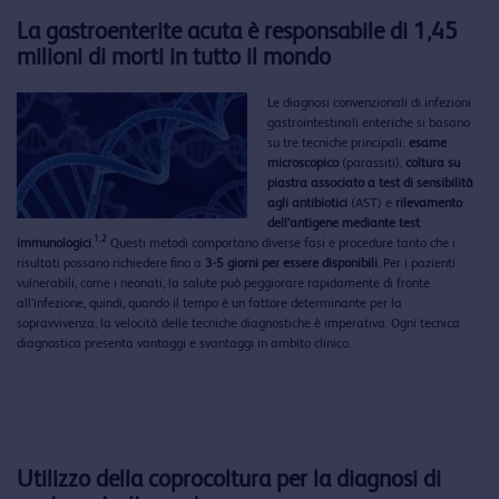
La gastroenterite acuta è responsabile di 1,45
milioni di morti in tutto il mondo
Le diagnosi convenzionali di infezioni
gastrointestinali enteriche si basano
su tre tecniche principali:
esame
microscopico
(parassiti),
coltura su
piastra associato a test di sensibilità
agli antibiotici
(AST) e
rilevamento
dell’antigene mediante test
1,2
immunologici
.
Questi metodi comportano diverse fasi e procedure tanto che i
risultati possano richiedere fino a
3-5 giorni per essere disponibili
. Per i pazienti
vulnerabili, come i neonati, la salute può peggiorare rapidamente di fronte
all’infezione, quindi, quando il tempo è un fattore determinante per la
sopravvivenza, la velocità delle tecniche diagnostiche è imperativa. Ogni tecnica
diagnostica presenta vantaggi e svantaggi in ambito clinico.
Utilizzo della coprocoltura per la diagnosi di