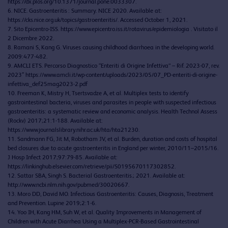
https://dx.plos.org/10.1371/journal.pone.0033307.
6. NICE. Gastroenteritis : Summary. NICE 2020. Available at:
https://cks.nice.org.uk/topics/gastroenteritis/. Accessed October 1, 2021.
7. Sito Epicentro-ISS. https://www.epicentro.iss.it/rotavirus/epidemiologia . Visitato il
2 Dicembre 2022.
8. Ramani S, Kang G. Viruses causing childhood diarrhoea in the developing world.
2009:477-482.
9. AMCLI ETS. Percorso Diagnostico “Enteriti di Origine Infettiva” – Rif. 2023-07, rev.
2023″ https://www.amcli.it/wp-content/uploads/2023/05/07_PD-enteriti-di-origine-
infettiva_def25mag2023-2.pdf
10. Freeman K, Mistry H, Tsertsvadze A, et al. Multiplex tests to identify
gastrointestinal bacteria, viruses and parasites in people with suspected infectious
gastroenteritis: a systematic review and economic analysis. Health Technol Assess
(Rockv) 2017;21:1-188. Available at:
https://www.journalslibrary.nihr.ac.uk/hta/hta21230.
11. Sandmann FG, Jit M, Robotham JV, et al. Burden, duration and costs of hospital
bed closures due to acute gastroenteritis in England per winter, 2010/11–2015/16.
J Hosp Infect 2017;97:79-85. Available at:
https://linkinghub.elsevier.com/retrieve/pii/S0195670117302852.
12. Sattar SBA, Singh S. Bacterial Gastroenteritis.; 2021. Available at:
http://www.ncbi.nlm.nih.gov/pubmed/30020667.
13. Moro DD, David MO. Infectious Gastroenteritis: Causes, Diagnosis, Treatment
and Prevention. Lupine 2019;2:1-6.
14. Yoo IH, Kang HM, Suh W, et al. Quality Improvements in Management of
Children with Acute Diarrhea Using a Multiplex-PCR-Based Gastrointestinal