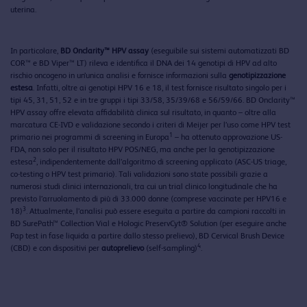
uterina.
In particolare,
BD Onclarity™ HPV assay
(eseguibile sui sistemi automatizzati BD
COR™ e BD Viper™ LT) rileva e identifica il DNA dei 14 genotipi di HPV ad alto
rischio oncogeno in un’unica analisi e fornisce informazioni sulla
genotipizzazione
estesa
. Infatti, oltre ai genotipi HPV 16 e 18, il test fornisce risultato singolo per i
tipi 45, 31, 51, 52 e in tre gruppi i tipi 33/58, 35/39/68 e 56/59/66. BD Onclarity™
HPV assay offre elevata affidabilità clinica sul risultato, in quanto – oltre alla
marcatura CE-IVD e validazione secondo i criteri di Meijer per l’uso come HPV test
1
primario nei programmi di screening in Europa
– ha ottenuto approvazione US-
FDA, non solo per il risultato HPV POS/NEG, ma anche per la genotipizzazione
2
estesa
, indipendentemente dall’algoritmo di screening applicato (ASC-US triage,
co-testing o HPV test primario). Tali validazioni sono state possibili grazie a
numerosi studi clinici internazionali, tra cui un trial clinico longitudinale che ha
previsto l’arruolamento di più di 33.000 donne (comprese vaccinate per HPV16 e
3
18)
. Attualmente, l’analisi può essere eseguita a partire da campioni raccolti in
BD SurePath™ Collection Vial e Hologic PreservCyt® Solution (per eseguire anche
Pap test in fase liquida a partire dallo stesso prelievo), BD Cervical Brush Device
4
(CBD) e con dispositivi per
autoprelievo
(self-sampling)
.