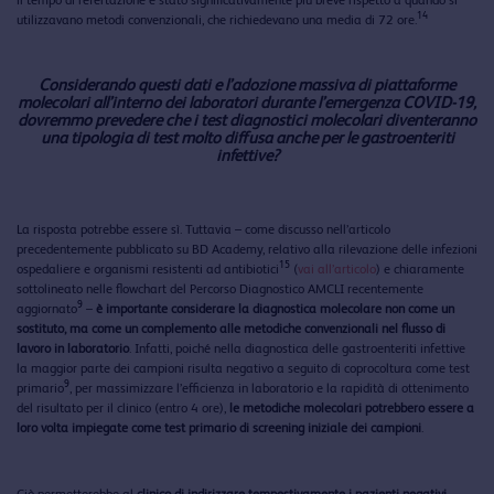
14
utilizzavano metodi convenzionali, che richiedevano una media di 72 ore.
Considerando questi dati e l’adozione massiva di piattaforme
molecolari all’interno dei laboratori durante l’emergenza COVID-19,
dovremmo prevedere che i test diagnostici molecolari diventeranno
una tipologia di test molto diffusa anche per le gastroenteriti
infettive?
La risposta potrebbe essere sì. Tuttavia – come discusso nell’articolo
precedentemente pubblicato su BD Academy, relativo alla rilevazione delle infezioni
15
ospedaliere e organismi resistenti ad antibiotici
(
vai all’articolo
) e chiaramente
sottolineato nelle flowchart del Percorso Diagnostico AMCLI recentemente
9
aggiornato
–
è importante considerare la diagnostica molecolare non come un
sostituto, ma come un complemento alle metodiche convenzionali nel flusso di
lavoro in laboratorio
. Infatti, poiché nella diagnostica delle gastroenteriti infettive
la maggior parte dei campioni risulta negativo a seguito di coprocoltura come test
9
primario
, per massimizzare l’efficienza in laboratorio e la rapidità di ottenimento
del risultato per il clinico (entro 4 ore),
le metodiche molecolari potrebbero essere a
loro volta impiegate come test primario di screening iniziale dei campioni
.
Ciò permetterebbe al
clinico di indirizzare tempestivamente i pazienti negativi