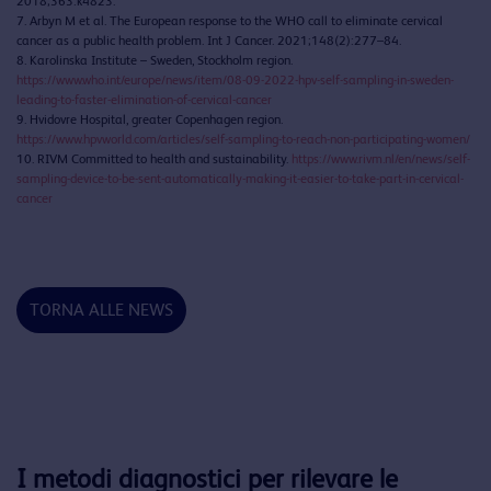
2018;363:k4823.
7. Arbyn M et al. The European response to the WHO call to eliminate cervical
cancer as a public health problem. Int J Cancer. 2021;148(2):277–84.
8. Karolinska Institute – Sweden, Stockholm region.
https://www.who.int/europe/news/item/08-09-2022-hpv-self-sampling-in-sweden-
leading-to-faster-elimination-of-cervical-cancer
9. Hvidovre Hospital, greater Copenhagen region.
https://www.hpvworld.com/articles/self-sampling-to-reach-non-participating-women/
10. RIVM Committed to health and sustainability.
https://www.rivm.nl/en/news/self-
sampling-device-to-be-sent-automatically-making-it-easier-to-take-part-in-cervical-
cancer
TORNA ALLE NEWS
I metodi diagnostici per rilevare le