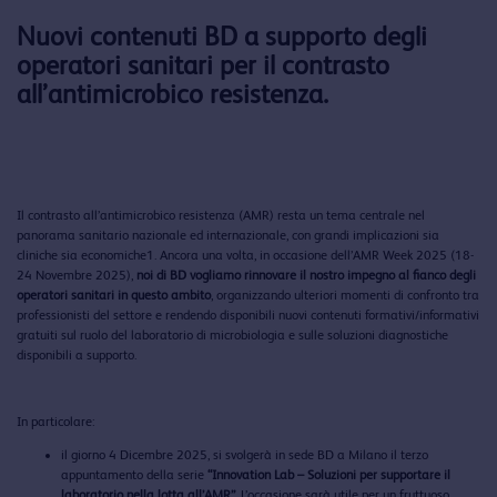
Nuovi contenuti BD a supporto degli
operatori sanitari per il contrasto
all’antimicrobico resistenza.
Il contrasto all’antimicrobico resistenza (AMR) resta un tema centrale nel
panorama sanitario nazionale ed internazionale, con grandi implicazioni sia
cliniche sia economiche1. Ancora una volta, in occasione dell’AMR Week 2025 (18-
24 Novembre 2025),
noi di BD vogliamo rinnovare il nostro impegno al fianco degli
operatori sanitari in questo ambito
, organizzando ulteriori momenti di confronto tra
professionisti del settore e rendendo disponibili nuovi contenuti formativi/informativi
gratuiti sul ruolo del laboratorio di microbiologia e sulle soluzioni diagnostiche
disponibili a supporto.
In particolare:
il giorno 4 Dicembre 2025, si svolgerà in sede BD a Milano il terzo
appuntamento della serie
“Innovation Lab – Soluzioni per supportare il
laboratorio nella lotta all’AMR”
. L’occasione sarà utile per un fruttuoso