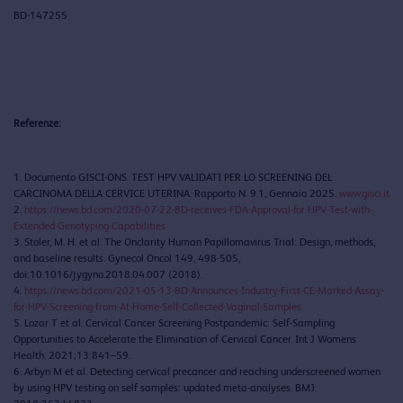
BD-147255
Referenze:
1. Documento GISCI-ONS. TEST HPV VALIDATI PER LO SCREENING DEL
CARCINOMA DELLA CERVICE UTERINA. Rapporto N. 9.1, Gennaio 2025.
www.gisci.it
2.
https://news.bd.com/2020-07-22-BD-receives-FDA-Approval-for-HPV-Test-with-
Extended-Genotyping-Capabilities
3. Stoler, M. H. et al. The Onclarity Human Papillomavirus Trial: Design, methods,
and baseline results. Gynecol Oncol 149, 498-505,
doi:10.1016/j.ygyno.2018.04.007 (2018).
4.
https://news.bd.com/2021-05-13-BD-Announces-Industry-First-CE-Marked-Assay-
for-HPV-Screening-from-At-Home-Self-Collected-Vaginal-Samples
5. Lozar T et al. Cervical Cancer Screening Postpandemic: Self-Sampling
Opportunities to Accelerate the Elimination of Cervical Cancer. Int J Womens
Health. 2021;13:841–59.
6. Arbyn M et al. Detecting cervical precancer and reaching underscreened women
by using HPV testing on self samples: updated meta-analyses. BMJ.