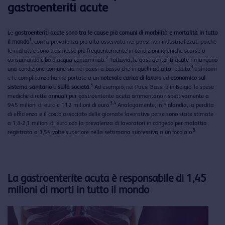
gastroenteriti acute
Le
gastroenteriti acute sono tra le cause più comuni di morbilità e mortalità in tutto
1
il mondo
, con la prevalenza più alta osservata nei paesi non industrializzati poiché
le malattie sono trasmesse più frequentemente in condizioni igieniche scarse o
2
consumando cibo o acqua contaminati.
Tuttavia, le gastroenteriti acute rimangono
3
una condizione comune sia nei paesi a basso che in quelli ad alto reddito.
I sintomi
e le complicanze hanno portato a un
notevole carico di lavoro
ed
economico sul
3
sistema sanitario
e
sulla società
.
Ad esempio, nei Paesi Bassi e in Belgio, le spese
mediche dirette annuali per gastroenterite acuta ammontano rispettivamente a
3,4
945 milioni di euro e 112 milioni di euro.
Analogamente, in Finlandia, la perdita
di efficienza e il costo associato delle giornate lavorative perse sono state stimate
a 1,8-2,1 milioni di euro con la prevalenza di lavoratori in congedo per malattia
5
registrata a 3,54 volte superiore nella settimana successiva a un focolaio.
La gastroenterite acuta è responsabile di 1,45
milioni di morti in tutto il mondo