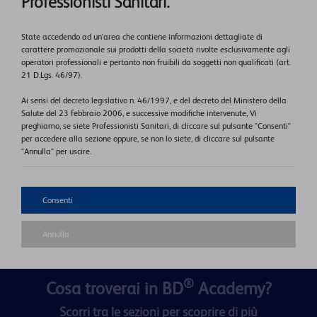
Professionisti Sanitari.
State accedendo ad un'area che contiene informazioni dettagliate di
carattere promozionale sui prodotti della società rivolte esclusivamente agli
operatori professionali e pertanto non fruibili da soggetti non qualificati (art.
21 D.Lgs. 46/97).
Ai sensi del decreto legislativo n. 46/1997, e del decreto del Ministero della
Salute del 23 febbraio 2006, e successive modifiche intervenute, Vi
preghiamo, se siete Professionisti Sanitari, di cliccare sul pulsante "Consenti"
per accedere alla sezione oppure, se non lo siete, di cliccare sul pulsante
"Annulla" per uscire.
Consenti
Annulla
®
Cosa troverai in BD
Academy?
Scorri tra le sezioni per scoprire di più