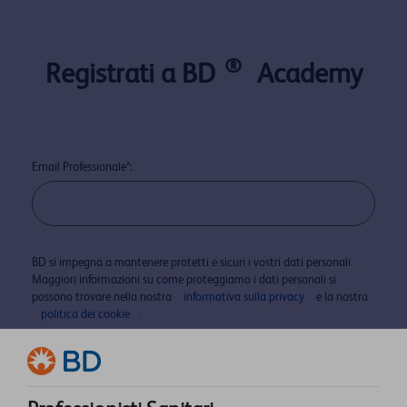
®
Registrati a BD
Academy
Email Professionale*:
BD si impegna a mantenere protetti e sicuri i vostri dati personali.
Maggiori informazioni su come proteggiamo i dati personali si
possono trovare nella nostra
informativa sulla privacy
e la nostra
politica dei cookie
.
Invia