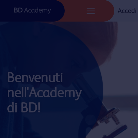
Skip
to
Accedi
content
Benvenuti
nell'Academy
di BD!