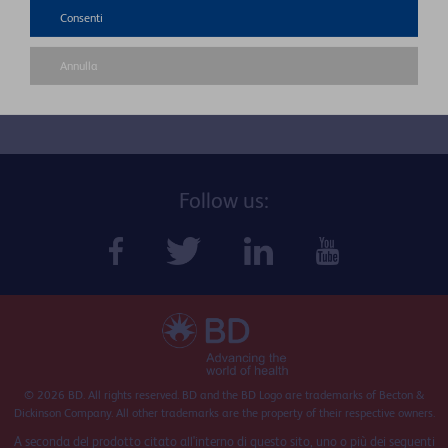
Consenti
SCARICA IL CALENDARIO E SCOPRI TUTTI I PROSSIMI CORSI
Annulla
TORNA AGLI EVENTI
Follow us:
© 2026 BD. All rights reserved. BD and the BD Logo are trademarks of Becton &
Dickinson Company. All other trademarks are the property of their respective owners.
A seconda del prodotto citato all'interno di questo sito, uno o più dei seguenti