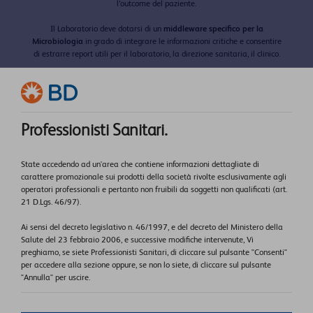
l’outcome del paziente.
Il Laboratorio deve dotarsi di un
middleware specifico per la
Microbiologia
in grado di integrare le informazioni critiche e consentire
di estrarre report utili per il laboratorio, la direzione sanitaria, il clinico.​
Dettagli evento
Inizio corso e registrazione: 19/06/2024 – ore 10:00
Conclusione corso: 19/06/2024 – ore 16:30
Professionisti Sanitari.
Luogo: BD Academy Center – Via Enrico Cialdini 16, 20161, Milano (MI)
State accedendo ad un'area che contiene informazioni dettagliate di
carattere promozionale sui prodotti della società rivolte esclusivamente agli
operatori professionali e pertanto non fruibili da soggetti non qualificati (art.
21 D.Lgs. 46/97).
Ai sensi del decreto legislativo n. 46/1997, e del decreto del Ministero della
Salute del 23 febbraio 2006, e successive modifiche intervenute, Vi
preghiamo, se siete Professionisti Sanitari, di cliccare sul pulsante "Consenti"
per accedere alla sezione oppure, se non lo siete, di cliccare sul pulsante
"Annulla" per uscire.
MI INTERESSA