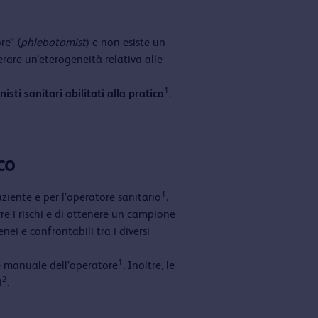
re” (
phlebotomist
) e non esiste un
rare un’eterogeneità relativa alle
1
nisti sanitari abilitati alla pratica
.
co
1
aziente e per l’operatore sanitario
.
rre i rischi e di ottenere un campione
i e confrontabili tra i diversi
1
one manuale dell’operatore
. Inoltre, le
2
i
.