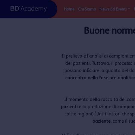
Skip
Home
Chi Siamo
News Ed Eventi
to
content
Buone norme 
Il prelievo e l’analisi di campioni 
dei pazienti. Tuttavia, il process
possono inficiare la qualità del d
concentra nella fase pre-analitic
Il momento della raccolta del camp
pazienti
e la produzione di
campion
altre ragioni).¹ Altri fattori ch
paziente
, come il su