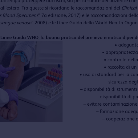
al contempo proteggere dai rischi, sia per la salute del paziente ch
all’estero. Tra queste si ricordano le raccomandazioni del
Clinica
us Blood Specimens
” 7a edizione, 2017) e le raccomandazioni della
i sangue venoso
” 2008) e le Linee Guida della World Health Organ
i
Linee Guida WHO
, la
buona pratica del prelievo ematico dipende
• adeguata
• appropriatezza 
• controllo dell
• raccolta di un
• uso di standard per la cur
sicurezza degl
– disponibilità di strumenti
– disponibilità di pr
– evitare contaminazione d
– formazione adegua
– cooperazione d