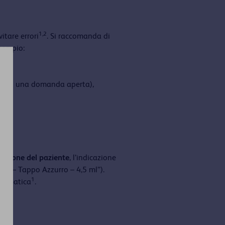
1,2
itare errori
. Si raccomanda di
esempio:
averso una domanda aperta),
icazione del paziente
, l’indicazione
one – Tappo Azzurro – 4,5 ml”).
1
utomatica
.