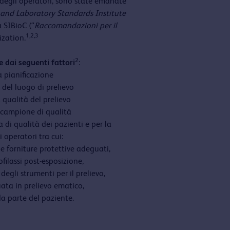
e degli operatori, sono state emanate
l and Laboratory Standards Institute
 SIBioC (“
Raccomandazioni per il
1,2,3
ization.
2
 dai seguenti fattori
:
 pianificazione
del luogo di prelievo
a qualità del prelievo
 campione di qualità
a di qualità dei pazienti e per la
i operatori tra cui:
 e forniture protettive adeguati,
ofilassi post-esposizione,
egli strumenti per il prelievo,
ta in prelievo ematico,
a parte del paziente.