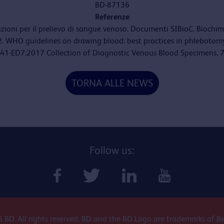
BD-87136
Referenze
zioni per il prelievo di sangue venoso. Documenti SIBioC. Biochimic
2. WHO guidelines on drawing blood: best practices in phlebotom
P41-ED7:2017 Collection of Diagnostic Venous Blood Specimens, 7
TORNA ALLE NEWS
Follow us:
 BD. All rights reserved. BD and the BD Logo are trademarks of B