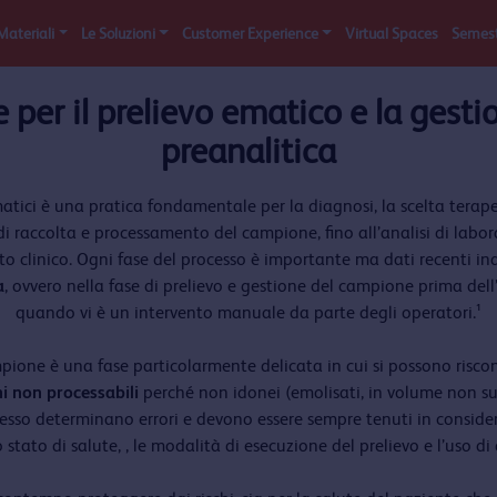
Materiali
Le Soluzioni
Customer Experience
Virtual Spaces
Semest
per il prelievo ematico e la gestio
preanalitica
ematici è una pratica fondamentale per la diagnosi, la scelta terap
o di raccolta e processamento del campione, fino all’analisi di lab
ato clinico. Ogni fase del processo è importante ma dati recenti i
a
, ovvero nella fase di prelievo e gestione del campione prima dell’
quando vi è un intervento manuale da parte degli operatori.¹
ione è una fase particolarmente delicata in cui si possono riscon
i non processabili
perché non idonei (emolisati, in volume non suf
e spesso determinano errori e devono essere sempre tenuti in consid
o stato di salute, , le modalità di esecuzione del prelievo e l’uso di