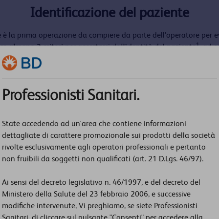
Identificazione del paziente
e
è la prima operazione da compiere da parte dell’operatore per ev
1
are
almeno 3 criteri
per accertarsi dell’identità del paziente
, ad 
• controllo del braccialetto se il paziente è ospedalizzato,
• controllo della tessera sanitaria o di un altro documento,
ll’identità del paziente (nome, cognome e data di nascita, attr
Professionisti Sanitari.
• verifica del nome sulla prescrizione.
State accedendo ad un'area che contiene informazioni
Etichettatura delle provette
dettagliate di carattere promozionale sui prodotti della società
rivolte esclusivamente agli operatori professionali e pertanto
te già etichettate in precedenza e che riportino oltre all’identif
non fruibili da soggetti non qualificati (art. 21 D.Lgs. 46/97).
me del campione o il livello minimo di riempimento (es. “Coagulazi
atura dovrebbe essere eseguita mediante sistemi di produzione a
Ai sensi del decreto legislativo n. 46/1997, e del decreto del
Ministero della Salute del 23 febbraio 2006, e successive
modifiche intervenute, Vi preghiamo, se siete Professionisti
Ordine di raccolta delle provette
Sanitari, di cliccare sul pulsante "Consenti" per accedere alla