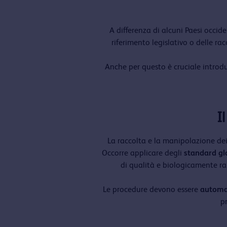
A differenza di alcuni Paesi occiden
riferimento legislativo o delle r
Anche per questo è cruciale introdu
I
La raccolta e la manipolazione dei 
Occorre applicare degli
standard gl
di qualità e biologicamente ra
Le procedure devono essere
automat
p