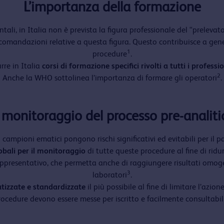
L’importanza della formazione
tali, in Italia non è prevista la figura professionale del “prelevato
accomandazioni relative a questa figura. Questo contribuisce a gene
1
procedure
.
rre in Italia
corsi di formazione specifici rivolti a tutti i professio
2
Anche la WHO sottolinea l’importanza di formare gli operatori
.
l monitoraggio del processo pre-analiti
campioni ematici pongono rischi significativi ed evitabili per il p
obali per il monitoraggio
di tutte queste procedure al fine di ridu
ppresentativo, che permetta anche di raggiungere risultati omogene
3
laboratori
.
izzate e standardizzate
il più possibile al fine di limitare l’azi
rocedure devono essere messe per iscritto e facilmente consultabil