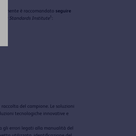
essivamente è raccomandato
seguire
1
tory Standards Institute
:
one,
i raccolta del campione. Le soluzioni
luzioni tecnologiche innovative e
 gli errori legati alla manualità del
vetta utilizzata, identificazione del