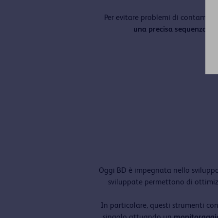
Per evitare problemi di contamin
una precisa sequenza nel
2. 
Oggi BD è impegnata nello sviluppo d
sviluppate permettono di ottimiz
In particolare, questi strumenti c
singolo attuando un
monitoraggio