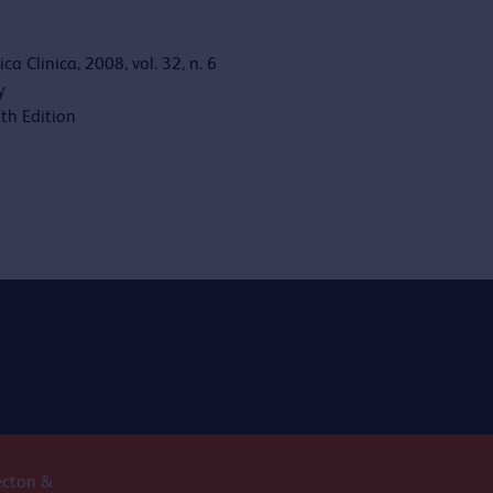
a Clinica, 2008, vol. 32, n. 6
y
th Edition
ecton &