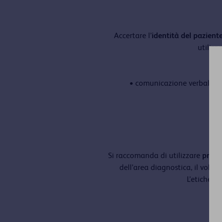
Accertare l’
identità del pazient
utilizz
• comunicazione verbale de
Si raccomanda di utilizzare
provet
dell’area diagnostica, il volu
L’etichett