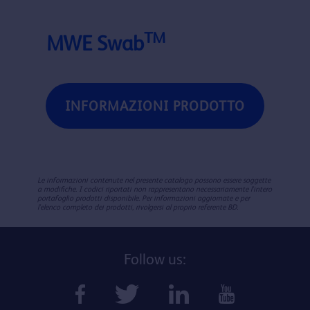
TM
MWE Swab
INFORMAZIONI PRODOTTO
Le informazioni contenute nel presente catalogo possono essere soggette
a modifiche. I codici riportati non rappresentano necessariamente l'intero
portafoglio prodotti disponibile. Per informazioni aggiornate e per
l'elenco completo dei prodotti, rivolgersi al proprio referente BD.
Follow us: