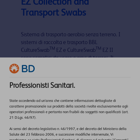
EZ Collection and
Transport Swabs
Sistema di trasporto aerobio senza terreno. I
sistemi di raccolta e trasporto BBL
TM
TM
CultureSwab
EZ e CultureSwab
EZ II
sono semplici da usare e privi di terreni. Il
tampone brevettato con punta in
poliuretano sfrutta una speciale struttura a
cellule aperte che protegge e libera gli
Professionisti Sanitari.
organismi dal proprio ambiente. Come una
spugna, i pori aperti raccolgono gli organismi
State accedendo ad un'area che contiene informazioni dettagliate di
dal loro ambiente e li proteggono in uno
carattere promozionale sui prodotti della società rivolte esclusivamente agli
stato di omeostasi durante il trasporto. La
operatori professionali e pertanto non fruibili da soggetti non qualificati (art.
21 D.Lgs. 46/97).
natura del sistema in assenza di terreno
impedisce la diluizione del campione e la
Ai sensi del decreto legislativo n. 46/1997, e del decreto del Ministero della
Salute del 23 febbraio 2006, e successive modifiche intervenute, Vi
presenza di organismi non vitali che