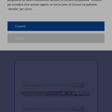
preghiamo, se siete Professionisti Sanitari, di cliccare sul pulsante "Consenti"
potrebbero comparire nei dispositivi con
per accedere alla sezione oppure, se non lo siete, di cliccare sul pulsante
terreni di trasporto.
"Annulla" per uscire.
Consenti
INFORMAZIONI PRODOTTO
Annulla