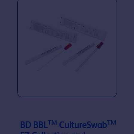
TM
TM
BD BBL
CultureSwab