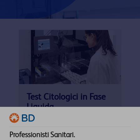
Test Citologici in Fase
Liquida
Per saperne di Più
Professionisti Sanitari.
→