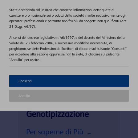
State accedendo ad un'area che contiene informazioni dettagliate di
carattere promozionale sui prodotti della società rivolte esclusivamente agli
operatori professionali e pertanto non fruibili da soggetti non qualificati (art.
21 D.Lgs. 46/97).
Ai sensi del decreto legislativo n. 46/1997, e del decreto del Ministero della
Salute del 23 febbraio 2006, e successive modifiche intervenute, Vi
preghiamo, se siete Professionisti Sanitari, di cliccare sul pulsante "Consenti"
per accedere alla sezione oppure, se non lo siete, di cliccare sul pulsante
"Annulla" per uscire.
Consenti
Test Molecolare per
Annulla
HPV con
Genotipizzazione
Per saperne di Più
→