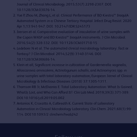
Journal of Clinical
Microbiology
. 2015;53(7):2298-2307. DOI:
10.1128/JCM.03076-14.
Yue
P, Zhou M, Zhang L, et al. Clinical Performance of BD
Kiestra
™
InoqulA
Automated
System in a
Chinese
Tertiary
Hospital.
Infect
Drug
Resist
. 2020
Apr
1;13:941-947. DOI: 10.2147/IDR.S245173
Iversen
et al. Comparative
evaluation
of
inoculation
of urine samples with
the Copan WASP and BD
Kiestra
™
InoqulA
instruments
. J
Clin
Microbiol
.
2016;54(2):328-332. DOI: 10.1128/JCM.01718-15
Ledeboer
N et al. The
automated
clinical
microbiology
laboratory
:
fact
or
fantasy? J
Clin
Microbiol
. 2014;52(9):3140-3146.
DOI:
10.1128/JCM.00686-14.
Klein et
all
,
Significant
increase
in
cultication
of
Gardernerella
vaginalis
,
Alloscarovia
omnicolens
,
Actinotigunum
schallii
, and
Actinomyces
spp. in
urine samples with
total
laboratory
automation
, European
Jornal
of Clinical
Microbiology &
Infectious
Diseases
(2018) 37:1305-1311.
Thomson RB Jr,
McElvania
E. Total Laboratory Automation: What Is Gained,
WhatIs
Lost, and Who Can Afford It?. Clin Lab
Med. 2019;39(3):371-389.
DOI:10.1016/j.cll.2019.05.002
Antonios K,
Croxatto
A, Culbreath K. Current State of Laboratory
Automation in Clinical Microbiology Laboratory. Clin Chem.
2021;68(1):99-
114.
DOI:10.1093/2
clinchem
/hvab242