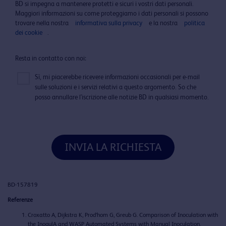
BD si impegna a mantenere protetti e sicuri i vostri dati personali.
Maggiori informazioni su come proteggiamo i dati personali si possono
trovare nella nostra
informativa sulla privacy
e la nostra
politica
dei cookie
.
Resta in contatto con noi:
Sì, mi piacerebbe ricevere informazioni occasionali per e-mail
sulle soluzioni e i servizi relativi a questo argomento. So che
posso annullare l'iscrizione alle notizie BD in qualsiasi momento.
INVIA LA RICHIESTA
BD-157819
Referenze
Croxatto
A,
Dijkstra
K,
Prod’hom
G,
Greub
G.
Comparison
of
Inoculation
with
the
InoqulA
and WASP
Automated
Systems with
Manual
Inoculation
.