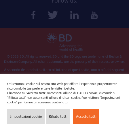
Follow us:
© 2026 BD. All rights reserved. BD and the BD Logo are trademarks of Becton &
Dickinson Company. All other trademarks are the property of their respective owners.
A seconda del prodotto citato all'interno di questo sito, uno o più dei seguenti
simboli è applicabile.
Utilizziamo i cookie sul nostro sito Web per offrirti l'esperienza più pertinente
ricordando le tue preferenze e le visite ripetute.
Tutti i claim utilizzati in questo sito hanno la validità della data di
Cliccando su "Accetta tutti" acconsenti all'uso di TUTTI i cookie, cliccando su
"Rifiuta tutti" non acconsenti all'uso di alcun cookie. Puoi visitare "Impostazioni
pubblicazione della pagina; BD periodicamente revisiona i prodotti ed i
cookie" per fornire un consenso controllato.
documenti correlati, si consiglia, quindi, di riferire alla documentazione
Richiedi l'accesso al COMPENDIUM
ufficiale.
Impostazioni cookie
Rifiuta tutti
Accetta tutti
Informativa sulla Privacy
|
Termini & Condizioni
|
Impostazioni cookie
|
Politica sui Cookie